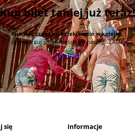
Kup bilet taniej już teraz
Nie trać czasu na oczekiwanie w kolejce,
zagwarantuj sobie wejście do naszego LASU!
Kup bilet
 się
Informacje