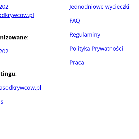
202
Jednodniowe wycieczki
odkrywcow.pl
FAQ
Regulaminy
anizowane
:
Polityka Prywatności
202
Praca
tingu
:
asodkrywcow.pl
as