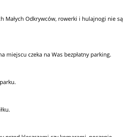
ch Małych Odkrywców, rowerki i hulajnogi nie są
a miejscu czeka na Was bezpłatny parking.
 parku.
łku.
y przed kleszczami czy komarami, noszenie