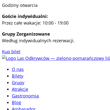
Przejdź
Godziny otwarcia
do
Goście indywidualni:
treści
Przez całe wakacje: 10:00 - 19:00
Grupy Zorganizowane
Według indywidualnych rezerwacji.
Kup bilet
O nas
Bilety
Grupy
Atrakcje
Gastronomia
Blog
Ambasador