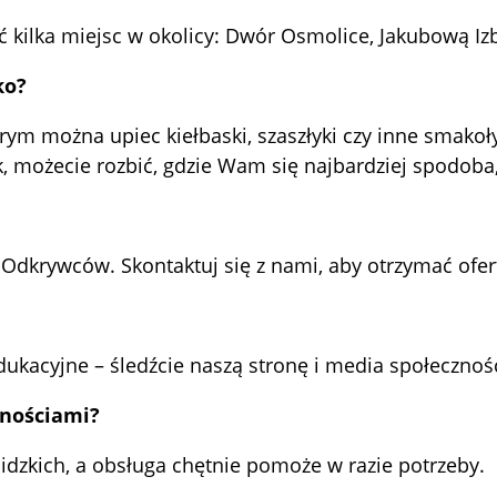
kilka miejsc w okolicy: Dwór Osmolice, Jakubową Izb
ko?
m można upiec kiełbaski, szaszłyki czy inne smakołyki
k, możecie rozbić, gdzie Wam się najbardziej spodoba,
Odkrywców. Skontaktuj się z nami, aby otrzymać ofe
dukacyjne – śledźcie naszą stronę i media społecznoś
wnościami?
dzkich, a obsługa chętnie pomoże w razie potrzeby.